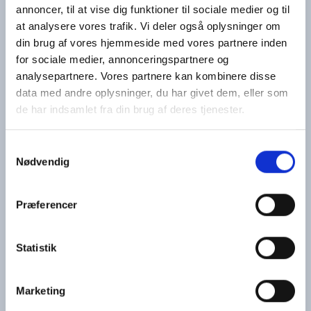
annoncer, til at vise dig funktioner til sociale medier og til
at analysere vores trafik. Vi deler også oplysninger om
din brug af vores hjemmeside med vores partnere inden
for sociale medier, annonceringspartnere og
analysepartnere. Vores partnere kan kombinere disse
data med andre oplysninger, du har givet dem, eller som
de har indsamlet fra din brug af deres tjenester.
Samtykkevalg
Nødvendig
Præferencer
Book en instruktør til et
sikkerhedsforedrag
Statistik
Få besøg af en SejlSikkert-instruktør til en hyggelig og
lærerig klubaften, hvor sikkerhed til søs er i fokus.
Marketing