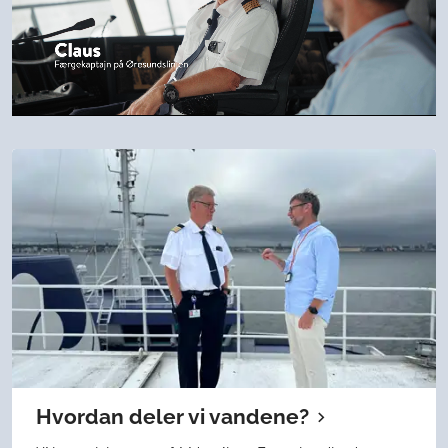
Loaded
:
Unmute
16.44%
Hvordan deler vi vandene?