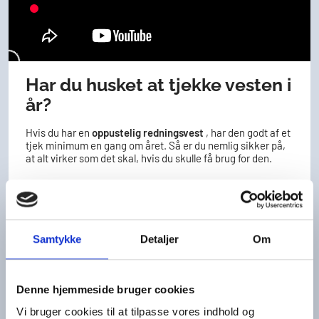
Har du husket at tjekke vesten i
år?
Hvis du har en
oppustelig redningsvest
, har den godt af et
tjek minimum en gang om året. Så er du nemlig sikker på,
at alt virker som det skal, hvis du skulle få brug for den.
I samarbejde med vores instruktører har vi tjekket knap
400 redningsveste. Ud af dem, var kun hver fjerde vest (24
%) serviceret helt korrekt. Over halvdelen (57 %) var dog
mangelfuldt serviceret, hvilket kan dække over f.eks. en
udløbet udløser eller løs CO2-patron, mens de resterende 19
Samtykke
Detaljer
Om
% af vestene var i så dårlig stand, at de måtte kasseres -
det understreger, hvor vigtigt det er at huske det årlige
tjek.
Denne hjemmeside bruger cookies
Det kan du heldigvis nemt selv gøre. Se hvordan i videoen -
Vi bruger cookies til at tilpasse vores indhold og
eller få en trin-for-trin guide på skrift
her.