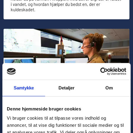
i vandet, og hvordan hjælper du bedst en, der er
kuldeskadet.
Samtykke
Detaljer
Om
Alarmering til søs
Denne hjemmeside bruger cookies
Vi bruger cookies til at tilpasse vores indhold og
​​Hvis en situation ombord udvikler sig alvorligt, så der er
behov for assistance eller redning, er det afgørende at
annoncer, til at vise dig funktioner til sociale medier og til
kunne foretage en alarmering.
at analysere vores trafik. Vi deler også oplysninger om