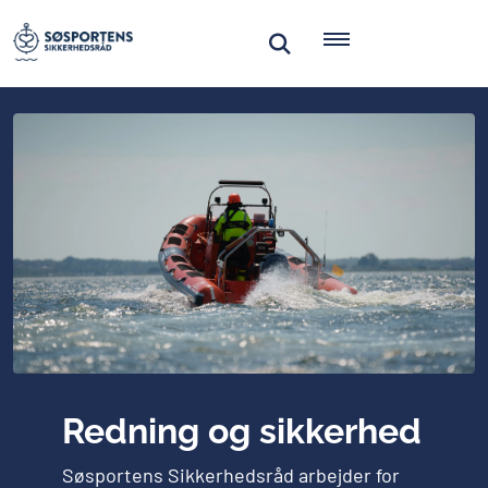
Redning og sikkerhed
Søsportens Sikkerhedsråd arbejder for