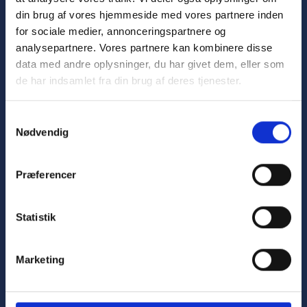
din brug af vores hjemmeside med vores partnere inden
for sociale medier, annonceringspartnere og
analysepartnere. Vores partnere kan kombinere disse
data med andre oplysninger, du har givet dem, eller som
de har indsamlet fra din brug af deres tjenester.
Samtykkevalg
Nødvendig
Præferencer
Statistik
Grundstødning
​​En grundstødning kan have alvorlige konsekvenser for
eksempel ved mødet med et stenrev, som kan ende med
Marketing
forlis. Handles der rigtigt, er grundstødning dog i de fleste
tilfælde ufarligt.