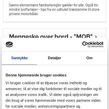
Søens elementære færdselsregler gælder for alle. Også for
mindre lystfartøjer - lige fra en udhulet træstamme til store
private motorbåde.
Menneske over bord - "MOB"
Det er vigtigt, at alle fritidssejlere har forberedt sig på den
situation, at de selv, eller en de sejler med, falder i vandet.
Samtykke
Detaljer
Om
Redningsveste
Denne hjemmeside bruger cookies
Valg af korrekt redningsvest kan være svært. Det er
Vi bruger cookies til at tilpasse vores indhold og
forskelligt fra aktivitet til aktivitet hvilken type
annoncer, til at vise dig funktioner til sociale medier og til
redningsvest der egner sig. Det vigtigste er dog at man
at analysere vores trafik. Vi deler også oplysninger om
ikke nøjes med at have den med, men ogs...
din brug af vores hjemmeside med vores partnere inden
for sociale medier, annonceringspartnere og