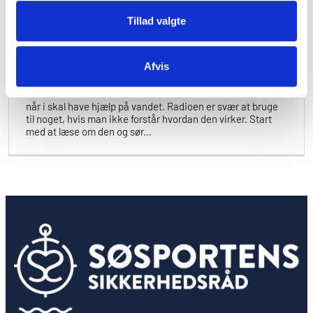
mindre skibe.
Tillad valgte
VHF radio og DSC
Afvis
En VHF-radio med DSC kan være din bedste livline til land
når i skal have hjælp på vandet. Radioen er svær at bruge
til noget, hvis man ikke forstår hvordan den virker. Start
med at læse om den og sør...