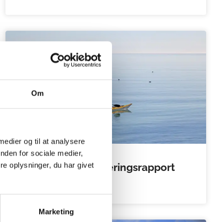
Om
 medier og til at analysere
nden for sociale medier,
e oplysninger, du har givet
SejlSikkert evalueringsrapport
2019
Marketing