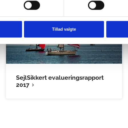
Tillad valgte
SejlSikkert evalueringsrapport
2017