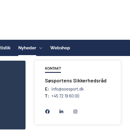
tistik
Nyheder
Webshop
KONTAKT
Søsportens Sikkerhedsråd
E:
info@soesport.dk
T:
+45 72 19 60 00