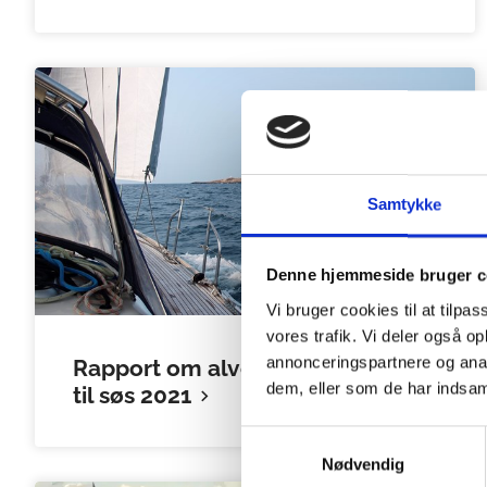
Samtykke
Denne hjemmeside bruger c
Vi bruger cookies til at tilpas
vores trafik. Vi deler også 
annonceringspartnere og anal
Rapport om alvorlige hændelser
dem, eller som de har indsaml
til søs 2021
Samtykkevalg
Nødvendig