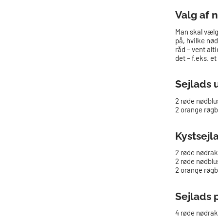
Valg af 
Man skal vælge
på, hvilke nød
råd – vent alt
det – f.eks. e
Sejlads 
2 røde nødblu
2 orange røgb
Kystsejl
2 røde nødrak
2 røde nødblu
2 orange røgb
Sejlads 
4 røde nødrak