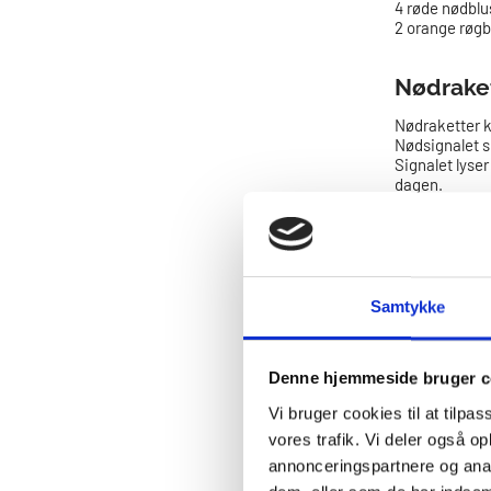
4 røde nødblu
2 orange røgb
Nødrake
Nødraketter ka
Nødsignalet s
Signalet lyser
dagen.
Skyd altid nød
gangen – de b
signalpistole
første til at
nød. Hvis nødr
Den røde rake
Samtykke
ikke er synli
Håndblu
Denne hjemmeside bruger c
Vi bruger cookies til at tilpas
Håndblus anve
man ønsker at 
vores trafik. Vi deler også 
sømils afstan
annonceringspartnere og anal
Affyr altid et