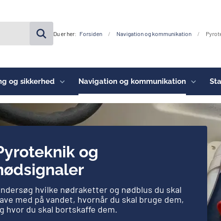
Du er her:
Forsiden
Navigation og kommunikation
Pyrot
ng og sikkerhed
Navigation og kommunikation
Sta
Pyroteknik og
nødsignaler
ndersøg hvilke nødraketter og nødblus du skal
ave med på vandet, hvornår du skal bruge dem,
g hvor du skal bortskaffe dem.