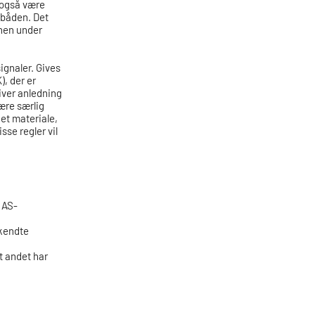
 også være
f båden. Det
onen under
ignaler. Gives
), der er
iver anledning
ære særlig
et materiale,
sse regler vil
LAS-
dkendte
t andet har