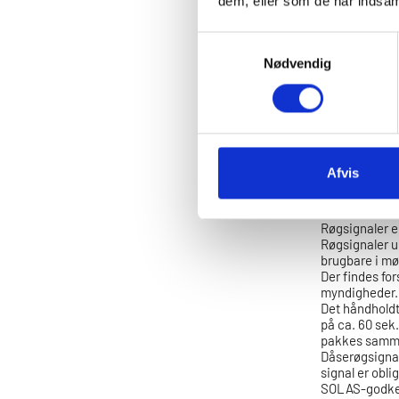
dem, eller som de har indsaml
eventuelle glø
ned i et blus
varmt og skal 
Samtykkevalg
smelteskader. 
Nødvendig
Vær opmærksom
blusset ikke v
kan fås med r
hurtigst muli
andre situati
sin tilstedevæ
Afvis
Røgsigna
Røgsignaler er
Røgsignaler u
brugbare i mør
Der findes for
myndigheder. 
Det håndholdt
på ca. 60 sek.
pakkes samme
Dåserøgsignal
signal er obli
SOLAS-godkend