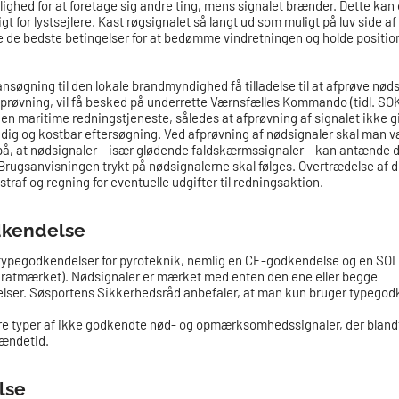
ighed for at foretage sig andre ting, mens signalet brænder. Dette kan
gt for lystsejlere. Kast røgsignalet så langt ud som muligt på luv side a
ne de bedste betingelser for at bedømme vindretningen og holde positi
søgning til den lokale brandmyndighed få tilladelse til at afprøve nøds
 afprøvning, vil få besked på underrette Værnsfælles Kommando (tidl. SOK
 den maritime redningstjeneste, således at afprøvning af signalet ikke g
ndig og kostbar eftersøgning. Ved afprøvning af nødsignaler skal man v
 at nødsignaler – især glødende faldskærmssignaler – kan antænde d
Brugsanvisningen trykt på nødsignalerne skal følges. Overtrædelse af di
raf og regning for eventuelle udgifter til redningsaktion.
kendelse
 typegodkendelser for pyroteknik, nemlig en CE-godkendelse og en SO
ratmærket). Nødsignaler er mærket med enten den ene eller begge
lser. Søsportens Sikkerhedsråd anbefaler, at man kun bruger typego
ere typer af ikke godkendte nød- og opmærksomhedssignaler, der bland
rændetid.
lse