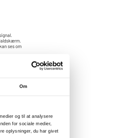
signal.
 faldskærm.
å kan ses om
tterne en ad
f.eks.
rum. Den
 at man er i
 muligt.
t, og hvor der
Om
 medier og til at analysere
kt med dem,
 ses på ca. 2
nden for sociale medier,
e oplysninger, du har givet
å man undgår