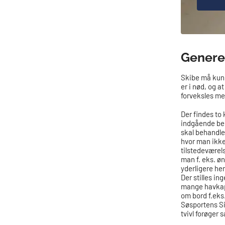
Genere
Skibe må kun 
er i nød, og a
forveksles me
Der findes to 
indgående be
skal behandles
hvor man ikke
tilstedeværel
man f. eks. ø
yderligere her
Der stilles in
mange havkaps
om bord f.eks
Søsportens Si
tvivl forøger 