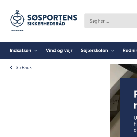
Indsatsen
Vind og vejr
Sejlerskolen
Redni
Go Back
U
h
o