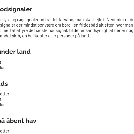
nødsignaler
 lys- og røgsignaler ud fra det farvand, man skal sejle i. Nedenfor er 
signaler der mindst bør være om bord i en fritidsbåd alt efter, hvor man 
id med at affyre det sidste nødsignal, til det er sandsynligt, at der er n
t andet skib, en helikopter eller personer på land.
under land
s
lus
ads
etter
s
lus
på åbent hav
etter