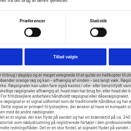
et fra din brug af deres tjenester.
der på skibet. Hold kun på håndtaget, da selve røret bliver meget varmt.
 efter affyringen. Lyset kan skade øjnene. Håndblusset er efter afbræn
derfor kastes i vandet i bådens læside, så det ikke driver ind i båden og
Brug eventuelt handsker og briller i forbindelse med affyring af pyrote
Præferencer
Statistik
 på, at mange håndblus har en indbygget 3 sekunders forsinkelse. H
irker i første forsøg, kastes det i vandet så langt væk fra båden som mu
ødt og hvidt lys. Det røde håndblus bruges i nødsituationer, hvor man ø
gt. Det hvide håndblus bruges som opmærksomhedssignal ved kollisionsf
oner, hvor man ikke er i overhængende fare, men blot ønsker at gøre
relse.
Tillad valgte
ler
 til brug i dagslys og er meget velegnede til at guide en helikopter til u
dsender orange røg og kan – afhængig af vinden – ses langt væk. Røgsi
ke. Røgsignaler kan uden fare også kastes i olie- eller benzinfyldt van
skellige røgsignaler afhængig af, hvad man har brug for, eller hvad der 
For fritidssejlere anbefales håndholdt røgsignal eller dåserøgsignalet.
e røgsignal er et signal udformet som de traditionelle håndblus og har
 Dette signal er primært til lystsejlere, der ønsker at have et kompakt s
n med de andre nødsignaler.
et er et signal, der kan flyde på vandet og har en brændetid på ca. 240
gatorisk som nødudrustning på registrerede fartøjer i den professionelle
te redningsflåder. Det er en stor fordel, at signalet flyder på vandet.