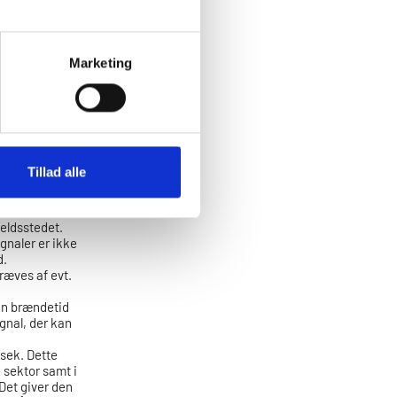
 Kig aldrig
dingen meget
 laver
knik.
Marketing
vis hånd-
ligt. Håndblus
nsker hjælp
are eller i
 opmærksom på
Tillad alle
heldsstedet.
gnaler er ikke
d.
kræves af evt.
 en brændetid
ignal, der kan
 sek. Dette
 sektor samt i
 Det giver den