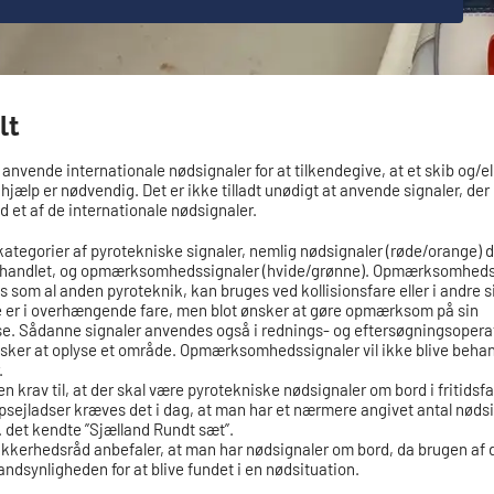
lt
anvende internationale nødsignaler for at tilkendegive, at et skib og/el
t hjælp er nødvendig. Det er ikke tilladt unødigt at anvende signaler, der
d et af de internationale nødsignaler.
kategorier af pyrotekniske signaler, nemlig nødsignaler (røde/orange) de
handlet, og opmærksomhedssignaler (hvide/grønne). Opmærksomhedss
 som al anden pyroteknik, kan bruges ved kollisionsfare eller i andre s
 er i overhængende fare, men blot ønsker at gøre opmærksom på sin
se. Sådanne signaler anvendes også i rednings- og eftersøgningsoperat
nsker at oplyse et område. Opmærksomhedssignaler vil ikke blive behan
.
gen krav til, at der skal være pyrotekniske nødsignaler om bord i fritidsfa
ejladser kræves det i dag, at man har et nærmere angivet antal nøds
. det kendte ”Sjælland Rundt sæt”.
kkerhedsråd anbefaler, at man har nødsignaler om bord, da brugen af 
sandsynligheden for at blive fundet i en nødsituation.