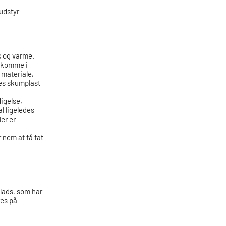
udstyr
ys og varme.
t komme i
 materiale,
des skumplast
igelse,
l ligeledes
er er
 nem at få fat
plads, som har
res på