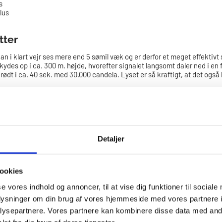
s
lus
tter
n i klart vejr ses mere end 5 sømil væk og er derfor et meget effektivt 
kydes op i ca. 300 m. højde, hvorefter signalet langsomt daler ned i en
 rødt i ca. 40 sek. med 30.000 candela. Lyset er så kraftigt, at det ogs
raketten af med vinden i en vinkel på omkring 15° fra lodret. Affyr rake
rænder i 40 sekunder. Bruges der nødraketter med kortere brændetid (
r), skal der affyres to raketter efter hinanden med ca. ½ minuts mellem
 fange opmærksomheden og den anden til at overbevise omgivelserne om,
aketten ikke virker ved første forsøg, skal den smides i vandet hurtigst
t må kun bruges i nødsituationer, hvor man ønsker hjælp hurtigst mulig
Detaljer
g kontakt med dem, man ønsker at signalere til.
s
ookies
se vores indhold og annoncer, til at vise dig funktioner til sociale
ndes primært i indre farvande under land, og hvor der er synlig konta
signalere til. Et håndblus lyser i ca. 60 sek. med 15.000 candela og kan
oplysninger om din brug af vores hjemmeside med vores partnere i
d.
ysepartnere. Vores partnere kan kombinere disse data med andr
 håndblus i strakt arm ud over kanten på skibet eller redningsflåden, s