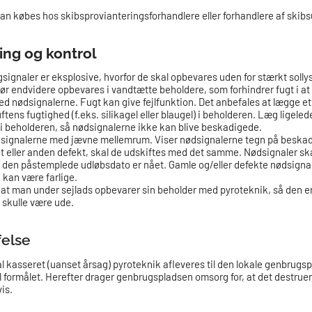
an købes hos skibsprovianteringsforhandlere eller forhandlere af skibs
ng og kontrol
øgsignaler er eksplosive, hvorfor de skal opbevares uden for stærkt soll
ør endvidere opbevares i vandtætte beholdere, som forhindrer fugt i a
ed nødsignalerne. Fugt kan give fejlfunktion. Det anbefales at lægge et
ftens fugtighed (f.eks. silikagel eller blaugel) i beholderen. Læg ligele
e i beholderen, så nødsignalerne ikke kan blive beskadigede.
dsignalerne med jævne mellemrum. Viser nødsignalerne tegn på beskad
gt eller anden defekt, skal de udskiftes med det samme. Nødsignaler ska
r den påstemplede udløbsdato er nået. Gamle og/eller defekte nødsignal
 kan være farlige.
, at man under sejlads opbevarer sin beholder med pyroteknik, så den er
t skulle være ude.
felse
l kasseret (uanset årsag) pyroteknik afleveres til den lokale genbrugs
il formålet. Herefter drager genbrugspladsen omsorg for, at det destrue
s.​