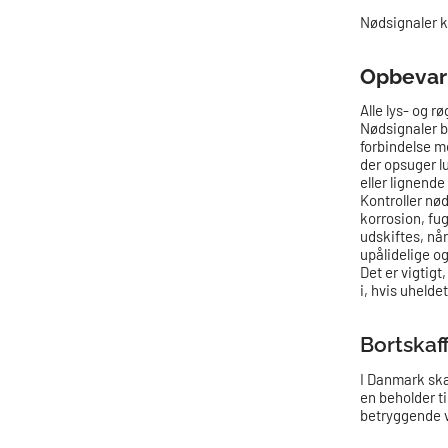
Nødsignaler k
Opbevari
Alle lys- og r
Nødsignaler b
forbindelse m
der opsuger lu
eller lignend
Kontroller nø
korrosion, fu
udskiftes, nå
upålidelige og
Det er vigtigt
i, hvis uhelde
Bortskaf
I Danmark ska
en beholder t
betryggende vi