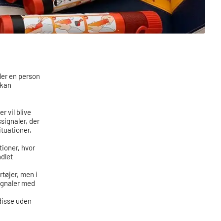
ler en person
 kan
r vil blive
ignaler, der
ituationer,
ioner, hvor
dlet
rtøjer, men i
ignaler med
disse uden