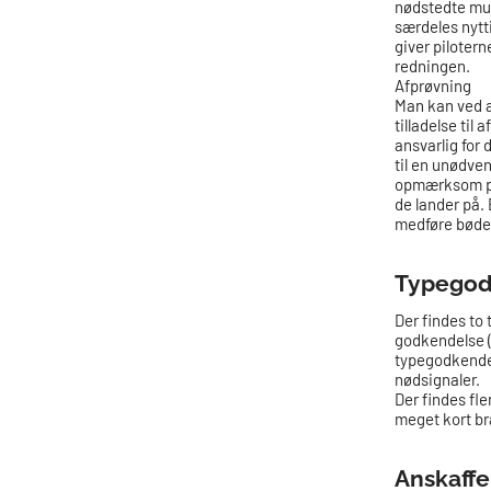
nødstedte mul
særdeles nytti
giver piloter
redningen.
Afprøvning
Man kan ved an
tilladelse til
ansvarlig for
til en unødve
opmærksom på,
de lander på. 
medføre bødest
Typegod
Der findes to
godkendelse (
typegodkende
nødsignaler.
Der findes fl
meget kort b
Anskaffe