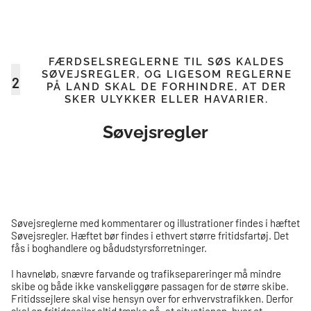
FÆRDSELSREGLERNE TIL SØS KALDES
SØVEJSREGLER, OG LIGESOM REGLERNE
2
PÅ LAND SKAL DE FORHINDRE, AT DER
SKER ULYKKER ELLER HAVARIER.
Søvejsregler
Søvejsreglerne med kommentarer og illustrationer findes i hæftet
Søvejsregler. Hæftet bør findes i ethvert større fritidsfartøj. Det
fås i boghandlere og bådudstyrsforretninger.
I havneløb, snævre farvande og trafiksepareringer må mindre
skibe og både ikke vanskeliggøre passagen for de større skibe.
Fritidssejlere skal vise hensyn over for erhvervstrafikken. Derfor
skal en fritidssejler altid tænke på, at situationen, hvor et