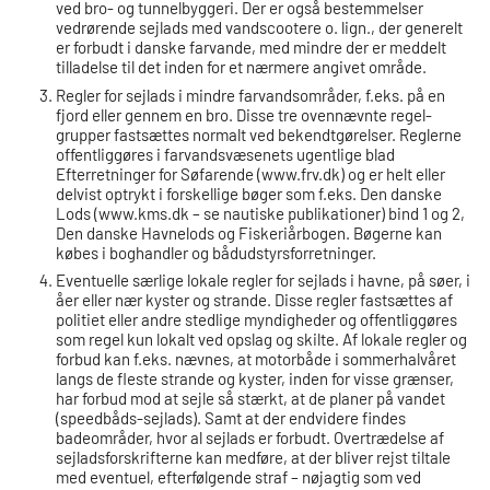
ved bro- og tunnelbyggeri. Der er også bestemmelser
vedrørende sejlads med vandscootere o. lign., der generelt
er forbudt i danske farvande, med mindre der er meddelt
tilladelse til det inden for et nærmere angivet område.
Regler for sejlads i mindre farvandsområder, f.eks. på en
fjord eller gennem en bro. Disse tre ovennævnte regel-
grupper fastsættes normalt ved bekendtgørelser. Reglerne
offentliggøres i farvandsvæsenets ugentlige blad
Efterretninger for Søfarende (www.frv.dk) og er helt eller
delvist optrykt i forskellige bøger som f.eks. Den danske
Lods (www.kms.dk – se nautiske publikationer) bind 1 og 2,
Den danske Havnelods og Fiskeriårbogen. Bøgerne kan
købes i boghandler og bådudstyrsforretninger.
Eventuelle særlige lokale regler for sejlads i havne, på søer, i
åer eller nær kyster og strande. Disse regler fastsættes af
politiet eller andre stedlige myndigheder og offentliggøres
som regel kun lokalt ved opslag og skilte. Af lokale regler og
forbud kan f.eks. nævnes, at motorbåde i sommerhalvåret
langs de fleste strande og kyster, inden for visse grænser,
har forbud mod at sejle så stærkt, at de planer på vandet
(speedbåds-sejlads). Samt at der endvidere findes
badeområder, hvor al sejlads er forbudt. Overtrædelse af
sejladsforskrifterne kan medføre, at der bliver rejst tiltale
med eventuel, efterfølgende straf – nøjagtig som ved