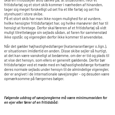
fritidsfartøj og et stort skib kommer i nærheden af hinanden,
tager sig meget forskelligt ud set fra et lille fartøj og set fra
styrehuset i store skibe.
På et stort skib har man ikke nogen mulighed for at vurdere,
hvilke hensigter fritidsfartøjet har, og hvilke manøvrer det har til
hensigt at foretage. Derfor skal føreren af et fritidsfartøj så vidt
muligt tilrettelægge sin sejlads sådan, at faren for sammenstød
ikke opstår, og vigereglen derfor ikke kommer til anvendelse.
Når det gælder højhastighedsfærger (katamaranfærger o.lign.),
er situationen imidlertid en anden. Disse skibe sejler så hurtigt,
at det kan være vanskeligt at bedømme, om der er tid og plads til
at vise det hensyn, som ellers er generelt gældende. Derfor bør
fritidsfartøjer ved et møde med en højhastighedsfærge fortsætte
deres normale sejlads under hensyn til de almindelige vigeregler,
der er angivet i de internationale søvejsregler – og desuden være
opmærksomme på færgernes bølger.
Følgende uddrag af søvejsreglerne må være minimumsviden for
en ejer eller fører af en fritidsbåd: