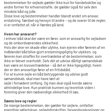
bestemmelser for sejlads gælder ikke kun for handelsskibe og
andre former for erhvervstrafik; de gælder også for selv den
mindste båd og jolle.
Disse love og bestemmelser handler blandt andet om ansvar,
erstatning, færdsel og hensyn til andre – og de svarer til de regler,
vi er omfattet af, når vi færdes på land.
Hvem har ansvaret?
I enhver båd skal der være en fører, som er ansvarlig for sejladsen
og de ombordværendes sikkerhed.
Hvis der sker en skade eller ulykke, kan ejeren eller føreren af en
indblandet båd blive gjort erstatningspligtig for ulykken, og
føreren kan straffes for overtrædelse af de bestemmelser, som
ikke er blevet overholdt. Selv dét at udvise dårligt sømandskab
kan være en lovovertrædelse – så det er ikke ligegyldigt, hvem
der er den ansvarlige fører af en fritidsbåd.
For at kunne sejle en båd betryggende og udvise godt
sømandskab, skal man have lært at
sejle i fornødent omfang. Og man skal også kende søens
almindelige love. Kun praktisk kunnen og teoretisk viden i
forening giver den nødvendige sikkerhed til søs.
Søens love og regler
De mange bestemmelser, der gælder for sejlere, omfatter
egentlige søfartslove, sejladsforskrifter, farvandsoplysninger og