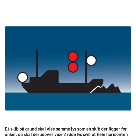
Et skib på grund skal vise samme lys som en skib der ligger for
anker, og skal derudover vise 2 røde lys synligt hele horisonten