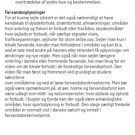
overtrædelse af andre love og bestemmelser.
Farvandsoplysninger
For at kunne sejle sikkert er det også nødvendigt at have
kendskab til dybdeforhold, strømforhold, afmærkninger, områder
hvor ankring og fiskeri er forbudt eller frarådes, skydeområder
hvor sejlads er forbudt, når særlige signaler vises,
trafiksepareringer, sejlruter for store skibe osv. Sejler man kun i
lokale farvande, kender man forholdene i området og kan bl.a.
ved at tale med andre på havnen eller stranden få oplysninger om
ændringer og nye regler. Men også når man sejler længere
omkring i danske eller fremmede farvande, har man brug for en
viden om de lokale forhold i de forskellige farvandsafsnit. Den
viden får man først og fremmest ved grundigt at studere
søkortene
over områderne og ved at læse farvandsbeskrivelserne. Man bør
også være opmærksom på, at øer, holme og farvandsafsnit kan
være udlagt som vildt- og naturreservater, hvor sejlads og ophold
er forbudt. I bugter og fjorde kan der også være arkæologiske
områder, hvor sportsdykning er forbudt. Den slags særligt fredede
områder er normalt vist i danske søkort og omtalt i
farvandsbeskrivelserne.