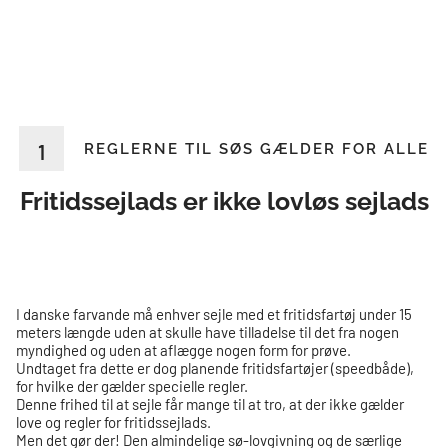
1
REGLERNE TIL SØS GÆLDER FOR ALLE
Fritidssejlads er ikke lovløs sejlads
I danske farvande må enhver sejle med et fritidsfartøj under 15
meters længde uden at skulle have tilladelse til det fra nogen
myndighed og uden at aflægge nogen form for prøve.
Undtaget fra dette er dog planende fritidsfartøjer (speedbåde),
for hvilke der gælder specielle regler.
Denne frihed til at sejle får mange til at tro, at der ikke gælder
love og regler for fritidssejlads.
Men det gør der! Den almindelige sø-lovgivning og de særlige