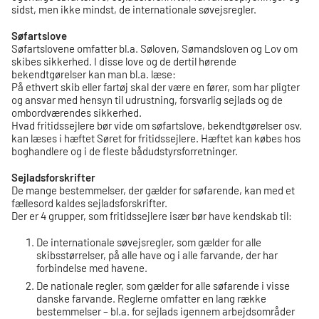
sidst, men ikke mindst, de internationale søvejsregler.
Søfartslove
Søfartslovene omfatter bl.a. Søloven, Sømandsloven og Lov om
skibes sikkerhed. I disse love og de dertil hørende
bekendtgørelser kan man bl.a. læse:
På ethvert skib eller fartøj skal der være en fører, som har pligter
og ansvar med hensyn til udrustning, forsvarlig sejlads og de
ombordværendes sikkerhed.
Hvad fritidssejlere bør vide om søfartslove, bekendtgørelser osv.
kan læses i hæftet Søret for fritidssejlere. Hæftet kan købes hos
boghandlere og i de fleste bådudstyrsforretninger.
Sejladsforskrifter
De mange bestemmelser, der gælder for søfarende, kan med et
fællesord kaldes sejladsforskrifter.
Der er 4 grupper, som fritidssejlere især bør have kendskab til:
De internationale søvejsregler, som gælder for alle
skibsstørrelser, på alle have og i alle farvande, der har
forbindelse med havene.
De nationale regler, som gælder for alle søfarende i visse
danske farvande. Reglerne omfatter en lang række
bestemmelser – bl.a. for sejlads igennem arbejdsområder